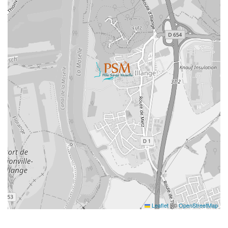
Leaflet
|
©
OpenStreetMap