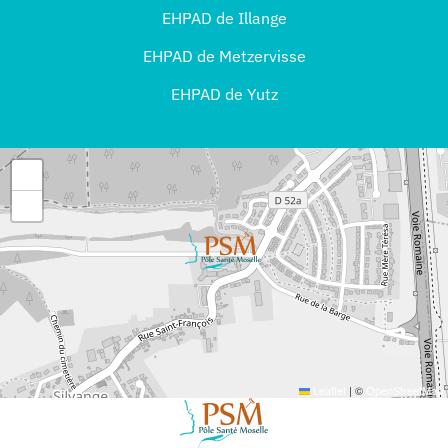
EHPAD de Illange
EHPAD de Metzervisse
EHPAD de Yutz
+
−
Leaflet
|
©
OpenStreetMap