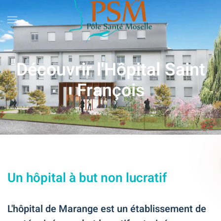
Skip
to
main
Découvrir l'Hôpital Saint
content
François
Un hôpital à but non lucratif
L'hôpital de Marange est un établissement de